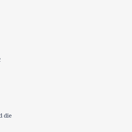
2
d die