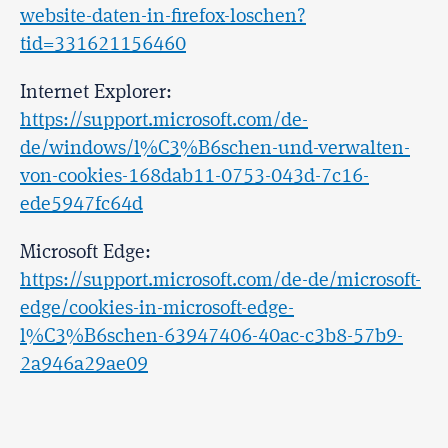
website-daten-in-firefox-loschen?
tid=331621156460
Internet Explorer:
https://support.microsoft.com/de-
de/windows/l%C3%B6schen-und-verwalten-
von-cookies-168dab11-0753-043d-7c16-
ede5947fc64d
Microsoft Edge:
https://support.microsoft.com/de-de/microsoft-
edge/cookies-in-microsoft-edge-
l%C3%B6schen-63947406-40ac-c3b8-57b9-
2a946a29ae09