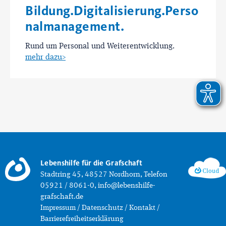
Bildung.Digitalisierung.Perso
nalmanagement.
Rund um Personal und Weiterentwicklung.
mehr dazu>
Lebenshilfe für die Grafschaft
Stadtring 45, 48527 Nordhorn, Telefon
05921 / 8061-0, info@lebenshilfe-
grafschaft.de
Impressum
/
Datenschutz
/
Kontakt
/
Barrierefreiheitserklärung