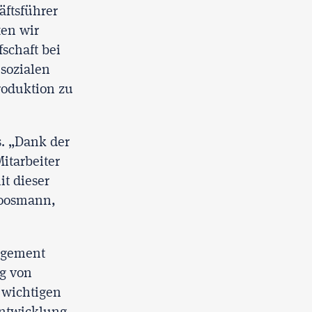
äftsführer
en wir
schaft bei
 sozialen
produktion zu
s. „Dank der
itarbeiter
it dieser
Roosmann,
gagement
ng von
 wichtigen